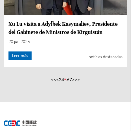
Xu Lu visita a Adylbek Kasymaliev, Presidente
del Gabinete de Ministros de Kirguistán
20 jun 2025
Leer más
noticias destacadas
<<
<
3
4
5
6
7
>
>>