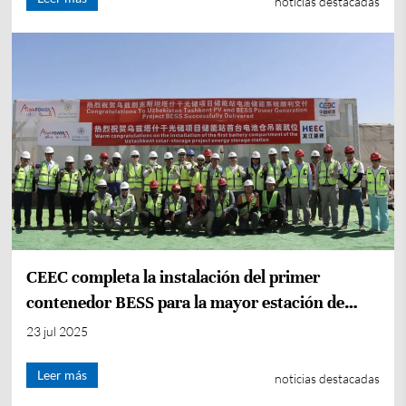
noticias destacadas
CEEC completa la instalación del primer
contenedor BESS para la mayor estación de
almacenamiento de energía de Asia Central
23 jul 2025
Leer más
noticias destacadas