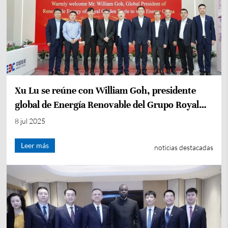
Xu Lu se reúne con William Goh, presidente
global de Energía Renovable del Grupo Royal
Golden Eagle de Singapur
8 jul 2025
Leer más
noticias destacadas