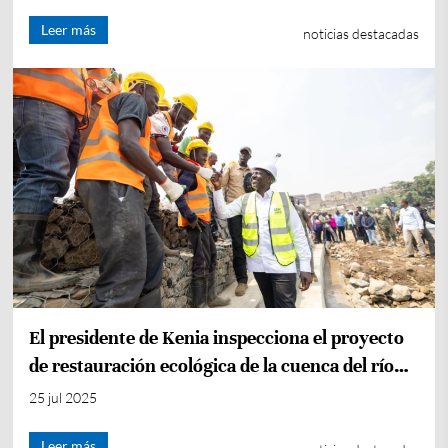
Leer más
noticias destacadas
El presidente de Kenia inspecciona el proyecto
de restauración ecológica de la cuenca del río
Nairobi, contratado por CEEC
25 jul 2025
Leer más