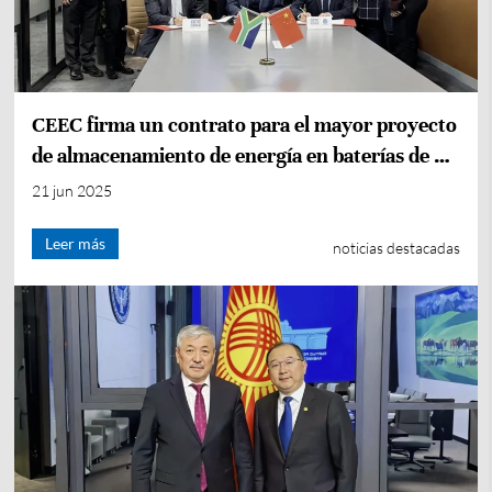
CEEC firma un contrato para el mayor proyecto
de almacenamiento de energía en baterías de un
solo emplazamiento en África
21 jun 2025
Leer más
noticias destacadas