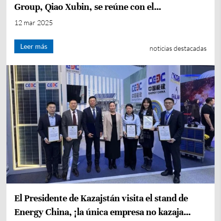
Group, Qiao Xubin, se reúne con el
Viceministro de Agua y Saneamiento de
12 mar 2025
Sudáfrica, David Mahlobo
Leer más
noticias destacadas
El Presidente de Kazajstán visita el stand de
Energy China, ¡la única empresa no kazaja