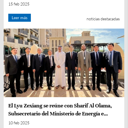
invitada!
15 feb 2025
Leer más
noticias destacadas
El Lyu Zexiang se reúne con Sharif Al Olama,
Subsecretario del Ministerio de Energía e
Infraestructuras de los EAU
10 feb 2025