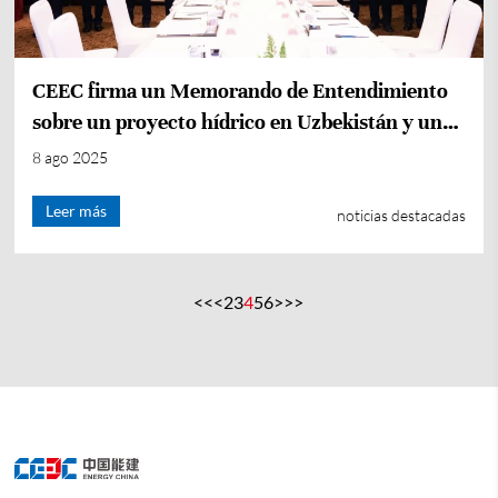
CEEC firma un Memorando de Entendimiento
sobre un proyecto hídrico en Uzbekistán y un
Contrato EPC para un proyecto de
8 ago 2025
demostración de red eléctrica
Leer más
noticias destacadas
<<
<
2
3
4
5
6
>
>>