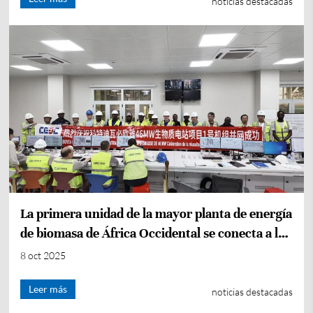
noticias destacadas
La primera unidad de la mayor planta de energía
de biomasa de África Occidental se conecta a la
red
8 oct 2025
Leer más
noticias destacadas