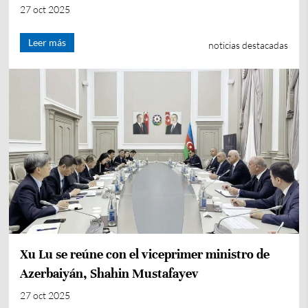
almacenamiento solar de África
27 oct 2025
Leer más
noticias destacadas
Xu Lu se reúne con el viceprimer ministro de
Azerbaiyán, Shahin Mustafayev
27 oct 2025