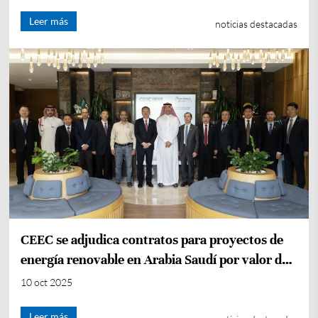
Leer más
noticias destacadas
CEEC se adjudica contratos para proyectos de
energía renovable en Arabia Saudí por valor de
19 554 millones de RMB
10 oct 2025
Leer más