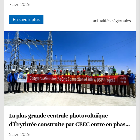
réalisé par CEEC
7 avr. 2026
En savoir plus
actualités régionales
La plus grande centrale photovoltaïque
d’Érythrée construite par CEEC entre en phase
d’exploitation totale
2 avr. 2026