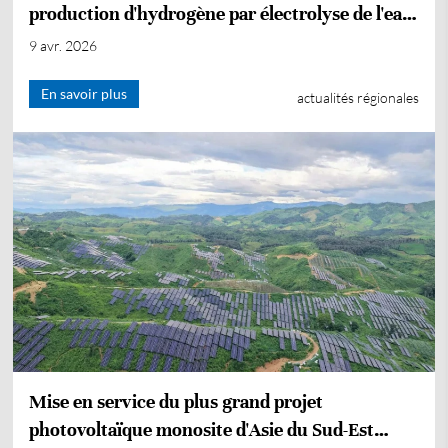
production d'hydrogène par électrolyse de l'eau
AEM en Asie centrale
9 avr. 2026
En savoir plus
actualités régionales
Mise en service du plus grand projet
photovoltaïque monosite d'Asie du Sud-Est