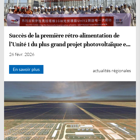
Succès de la première rétro-alimentation de
l’Unité 1 du plus grand projet photovoltaïque en
Irak
26 févr. 2026
En savoir plus
actualités régionales