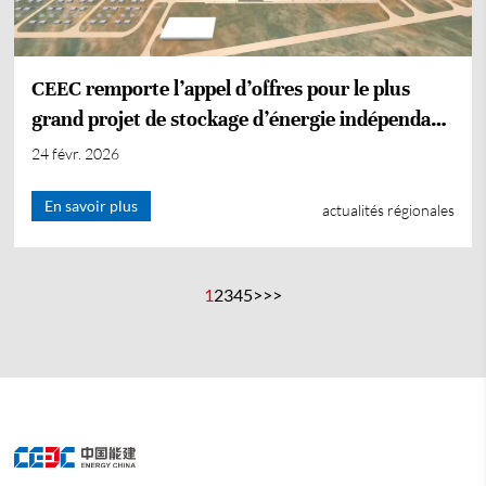
CEEC remporte l’appel d’offres pour le plus
grand projet de stockage d’énergie indépendant
en Afrique
24 févr. 2026
En savoir plus
actualités régionales
1
2
3
4
5
>
>>