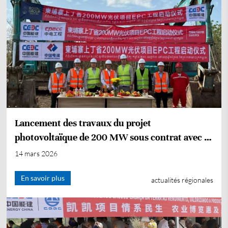
Lancement des travaux du projet
photovoltaïque de 200 MW sous contrat avec la
CEEC dans la province de Stung Treng au
14 mars 2026
Cambodge
En savoir plus
actualités régionales