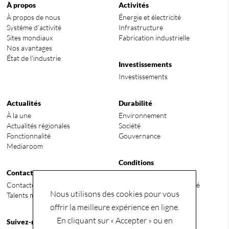
À propos
Activités
À propos de nous
Énergie et électricité
Système d’activité
Infrastructure
Sites mondiaux
Fabrication industrielle
Nos avantages
État de l'industrie
Investissements
Investissements
Actualités
Durabilité
À la une
Environnement
Actualités régionales
Société
Fonctionnalité
Gouvernance
Mediaroom
Conditions
Contact
Termes et conditions
Contactez-nous
Politique de confidentialité
Nous utilisons des cookies pour vous
Talents mondiaux recherchés
offrir la meilleure expérience en ligne.
En cliquant sur « Accepter » ou en
Suivez-nous