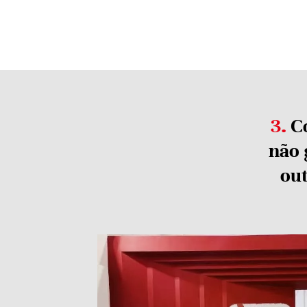
3.
Co
não 
ou