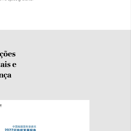
ções
ais e
nça