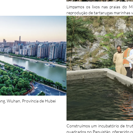
Limpamos os lixos nas praias do M
reprodução de tartarugas marinhas ve
iang, Wuhan, Província de Hubei
Construímos um incubatório de tru
quadrados no Paquistão, oferecido c