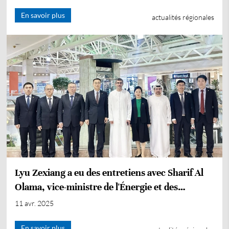
Ouzbékistan
En savoir plus
actualités régionales
Lyu Zexiang a eu des entretiens avec Sharif Al
Olama, vice-ministre de l'Énergie et des
Infrastructures des Émirats arabes unis
11 avr. 2025
En savoir plus