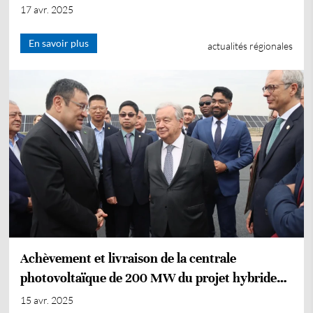
International Group
17 avr. 2025
En savoir plus
actualités régionales
Achèvement et livraison de la centrale
photovoltaïque de 200 MW du projet hybride
de stockage solaire de Tachkent, phase 1, en
15 avr. 2025