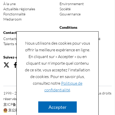
À la une
Environnement
Actualités régionales
Société
Fonctionnalité
Gouvernance
Mediaroom
Conditions
Contact
Termes et conditions
Contactez-nous
Politique de confidentialité
Nous utilisons des cookies pour vous
Talents mondiaux recherchés
offrir la meilleure expérience en ligne.
En cliquant sur « Accepter » ou en
Suivez-nous
cliquant sur n'importe quel contenu
de ce site, vous acceptez l'installation
de cookies. Pour en savoir plus,
consultez notre
Politique de
confidentialité
.
1998 - 2026 © China Energy International Group Co., Ltd. Tous droits
réservés.
京ICP备2023010847号-2
Accepter
京公网安备11010502056089