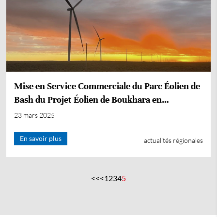
Mise en Service Commerciale du Parc Éolien de
Bash du Projet Éolien de Boukhara en
Ouzbékistan
23 mars 2025
En savoir plus
actualités régionales
<<
<
1
2
3
4
5