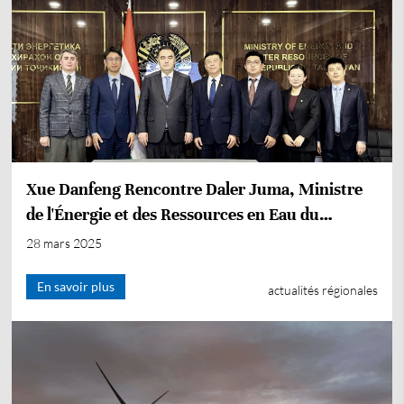
Xue Danfeng Rencontre Daler Juma, Ministre
de l'Énergie et des Ressources en Eau du
Tadjikistan
28 mars 2025
En savoir plus
actualités régionales