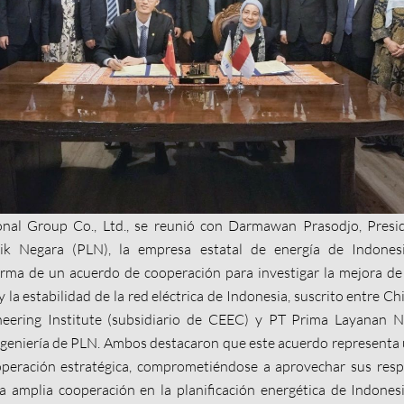
onal Group Co., Ltd., se reunió con Darmawan Prasodjo, Presi
rik Negara (PLN), la empresa estatal de energía de Indones
irma de un acuerdo de cooperación para investigar la mejora de l
y la estabilidad de la red eléctrica de Indonesia, suscrito entre C
eering Institute (subsidiario de CEEC) y PT Prima Layanan Na
 ingeniería de PLN. Ambos destacaron que este acuerdo representa u
peración estratégica, comprometiéndose a aprovechar sus respe
a amplia cooperación en la planificación energética de Indonesi