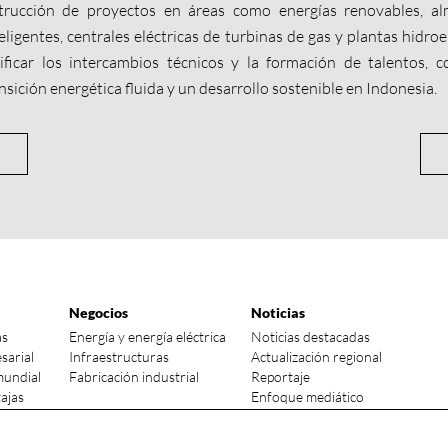
strucción de proyectos en áreas como energías renovables, a
eligentes, centrales eléctricas de turbinas de gas y plantas hidro
ificar los intercambios técnicos y la formación de talentos, c
sición energética fluida y un desarrollo sostenible en Indonesia.
Negocios
Noticias
as
Energía y energía eléctrica
Noticias destacadas
sarial
Infraestructuras
Actualización regional
mundial
Fabricación industrial
Reportaje
ajas
Enfoque mediático
ndustria
Inversións