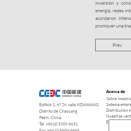
inversión y con
energía, redes int
acordaron intens
promover una tran
Prev
Acerca de
Sobre nosotr
Sistema empre
Edificio 1, n.º 26, calle XIDAWANG
Distribución 
Distrito de Chaoyang
Nuestras vent
Pekín, China
Estado de la i
Tel: +8610 5909 8831
Fax: +8610 5909 8888